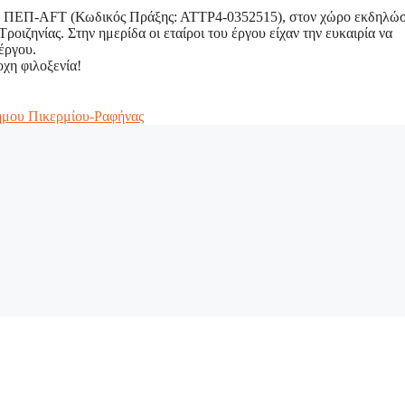
ου ΠΕΠ-AFT (Κωδικός Πράξης: ΑΤΤΡ4-0352515), στον χώρο εκδηλώ
ροιζηνίας. Στην ημερίδα οι εταίροι του έργου είχαν την ευκαιρία να
έργου.
χη φιλοξενία!
ήμου Πικερμίου-Ραφήνας