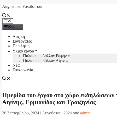
Μετάβαση
Augmented Fossils Tour
σε
περιεχόμενο
Μενού
Μενού
Αρχική
Συνεργάτες
Περίληψη
Υλικό έργου
Παλαιοπεριβάλλον Ραφήνας
Παλαιοπεριβάλλον Αίγινας
Νέα
Επικοινωνία
Ημερίδα του έργου στο χώρο εκδηλώσεων 
Αιγίνης, Ερμιονίδος και Τροιζηνίας
26 Σεπτεμβρίου, 2024
1 Αυγούστου, 2024
από
admin